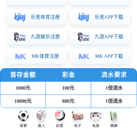
在耐力赛的殿堂中，勒芒24小时耐力赛始终是机械与
意志的终极试炼场。作为近年在勒芒赛场上最耀眼的
王者，丰田Gazoo Racing（GR）凭借其GR010混合
动力赛车，连续多年称霸这项历史悠久的赛事。然
而，近日一则重磅消息在赛车圈内激起涟漪：丰田正
酝酿在2027年让这款传奇战车正式退役。这一计划，
不仅关乎一支车队的未来走向，更可能标志着勒芒“混
动黄金时代”的终章，引发外界对于耐力赛技术路线走
向的无限遐想。