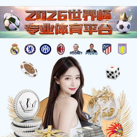
注册入口
乐鱼在线登陆入口
APP与网页
版入口｜畅享全球体育赛事与
数据服务
欢迎访问
乐鱼在线登陆入口
，提供全面覆盖足
球、篮球、电竞等项目的赛事资讯与数据内容，
支持
APP下载
与
网页使用
，每日同步更新千场
比赛，聚焦热门体育内容， 助您轻松获取赛事
动态，掌握比赛节奏。