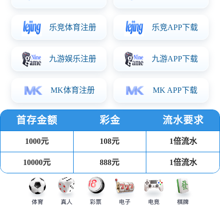
创立初心与品牌愿景
自创立之初，乐鱼在线登陆入口就确立了“科技驱动体育创
新”的发展方向，融合赛事直播、数据分析与观赛互动体
验，打造兼具专业性与沉浸感的体育平台。 我们希望通过
技术力量让乐鱼在线登陆入口等体育内容更便捷、更智能地
触达全球用户。