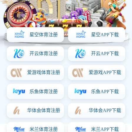
手机App
网页版
关于乐鱼在线登陆入口
乐鱼在线登陆入口是专注于体育赛事直播与互动体验的创新平
台，致力于为全球用户带来高速、安全与多样化的观赛服务体
验，覆盖多语种、多终端、多场景。